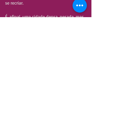
se recriar.
É, afinal, uma cidade densa, pesada, mas 
no melhor dos sentidos. Uma cidade 
com muita força e muito poder, que 
passou por muitos horrores e não 
sucumbiu. Que lembra de seus piores 
momentos e não os varre para debaixo 
do tapete; de fato, os usa como alicerce, 
como uma base para que venham 
tempos melhores.