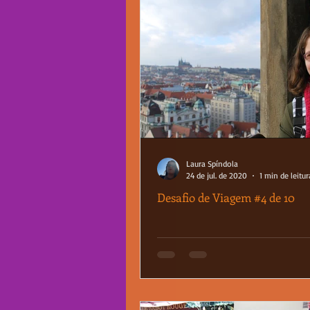
Laura Spíndola
24 de jul. de 2020
1 min de leitur
Desafio de Viagem #4 de 10