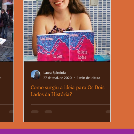
Laura Spíndola
ra
27 de mai. de 2020
1 min de leitura
Como surgiu a ideia para Os Dois
Lados da História?