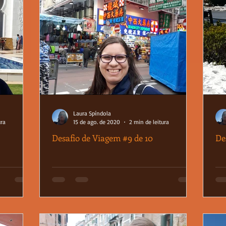
Laura Spíndola
ura
15 de ago. de 2020
2 min de leitura
Desafio de Viagem #9 de 10
De