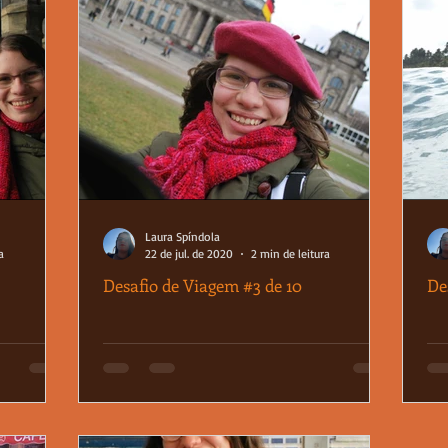
Laura Spíndola
a
22 de jul. de 2020
2 min de leitura
Desafio de Viagem #3 de 10
De